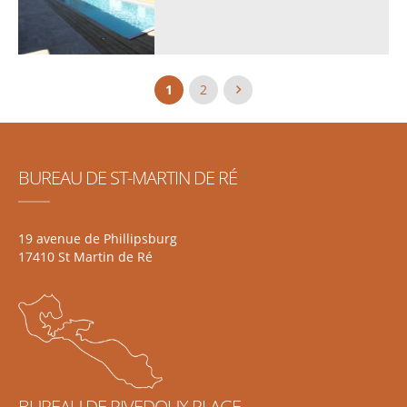
Posts
1
2
navigation
BUREAU DE ST-MARTIN DE RÉ
19 avenue de Phillipsburg
17410 St Martin de Ré
BUREAU DE RIVEDOUX PLAGE