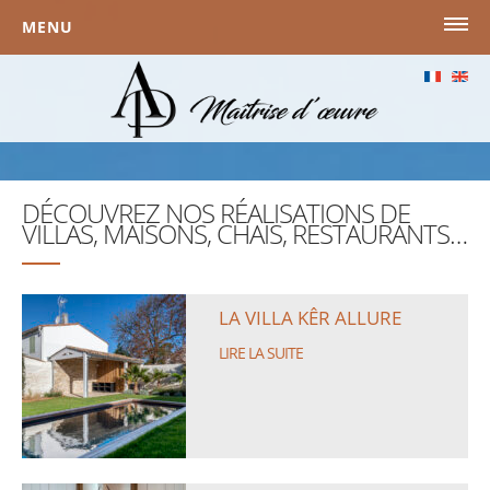
Skip
MENU
to
content
ACCUEIL
VOTRE MAÎTRE D’OEUVRE
NOS RÉALISATIONS
PRESSE
DÉCOUVREZ NOS RÉALISATIONS DE
NOS BUREAUX
VILLAS, MAISONS, CHAIS, RESTAURANTS…
CONTACT
LA VILLA KÊR ALLURE
LIRE LA SUITE